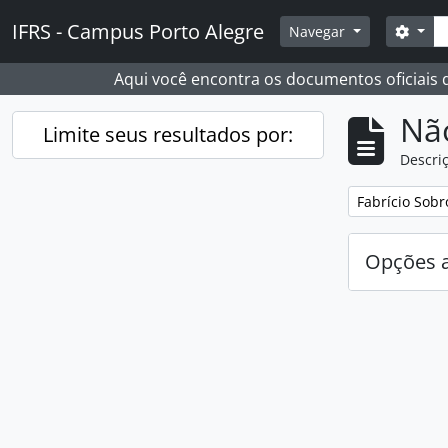
Skip to main content
Busc
IFRS - Campus Porto Alegre
Opçõ
Navegar
Aqui você encontra os documentos oficiais
Nã
Limite seus resultados por:
Descriç
Remover filtro
Fabrício Sobr
Opções 