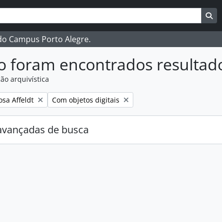
ar
es de busca
Bu
 do Campus Porto Alegre.
o foram encontrados resultad
ão arquivística
:
Remover filtro:
osa Affeldt
Com objetos digitais
avançadas de busca