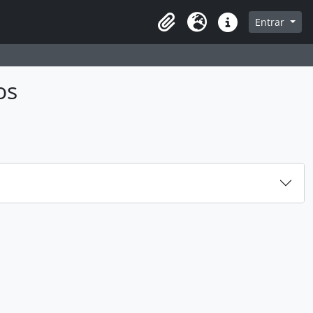
sque na página de navegação
Entrar
Idioma
Atalhos
os