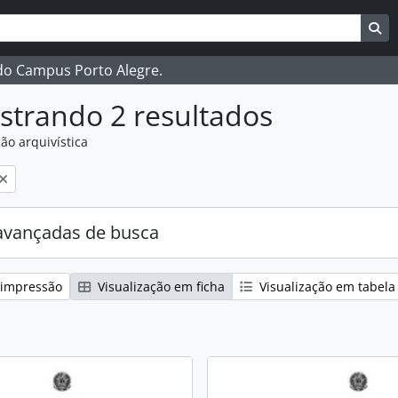
ar
es de busca
Bu
 do Campus Porto Alegre.
strando 2 resultados
ão arquivística
:
avançadas de busca
 impressão
Visualização em ficha
Visualização em tabela