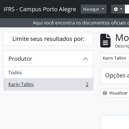
Skip to main content
Busc
IFRS - Campus Porto Alegre
Opçõ
Navegar
Aqui você encontra os documentos oficiais
Mo
Limite seus resultados por:
Descriç
Produtor
Remover filtro
Karin Tallini
Todos
Opções 
Karin Tallini
2
, 2 resultados
Visualizar