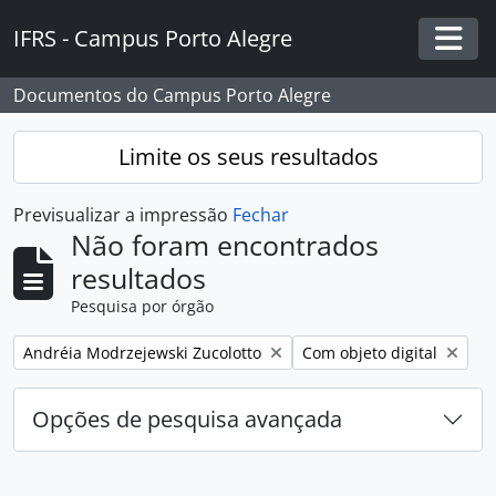
Skip to main content
IFRS - Campus Porto Alegre
Togg
Documentos do Campus Porto Alegre
Limite os seus resultados
Previsualizar a impressão
Fechar
Não foram encontrados
resultados
Pesquisa por órgão
Remover filtro:
Remover filtro:
Andréia Modrzejewski Zucolotto
Com objeto digital
Opções de pesquisa avançada