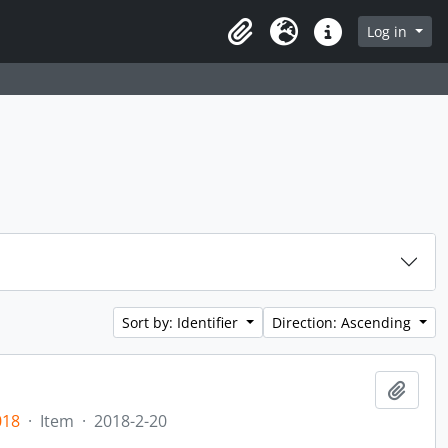
rch in browse page
Log in
Clipboard
Language
Quick links
Sort by: Identifier
Direction: Ascending
Add t
018
·
Item
·
2018-2-20