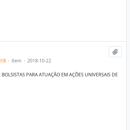
Add t
018
·
Item
·
2018-10-22
 BOLSISTAS PARA ATUAÇÃO EM AÇÕES UNIVERSAIS DE