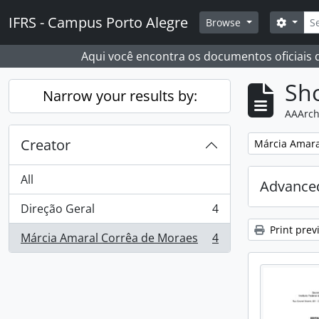
Skip to main content
Sear
IFRS - Campus Porto Alegre
Search
Browse
Aqui você encontra os documentos oficiais
Sho
Narrow your results by:
AAArch
Creator
Remove filter:
Márcia Amara
All
Advanced
Direção Geral
4
, 4 results
Print prev
Márcia Amaral Corrêa de Moraes
4
, 4 results