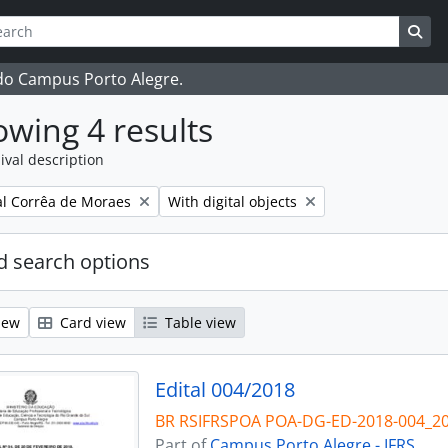
ch
 options
Sea
 do Campus Porto Alegre.
wing 4 results
ival description
Remove filter:
l Corrêa de Moraes
With digital objects
 search options
iew
Card view
Table view
Edital 004/2018
BR RSIFRSPOA POA-DG-ED-2018-004_2
Part of
Campus Porto Alegre - IFRS