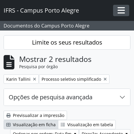
Skip to main content
IFRS - Campus Porto Alegre
Togg
Documentos do Campus Porto Alegre
Limite os seus resultados
Mostrar 2 resultados
Pesquisa por órgão
Remover filtro:
Remover filtro:
Karin Tallini
Processo seletivo simplificado
Opções de pesquisa avançada
Previsualizar a impressão
Visualização em ficha
Visualização em tabela
Ordenar por ordem: Data fim
Direção: Ascendente