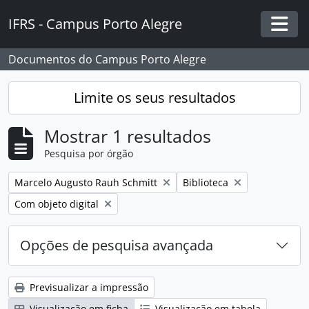
Skip to main content
IFRS - Campus Porto Alegre
Togg
Documentos do Campus Porto Alegre
Limite os seus resultados
Mostrar 1 resultados
Pesquisa por órgão
Remover filtro:
Remover filtro:
Marcelo Augusto Rauh Schmitt
Biblioteca
Remover filtro:
Com objeto digital
Opções de pesquisa avançada
Previsualizar a impressão
Visualização em ficha
Visualização em tabela