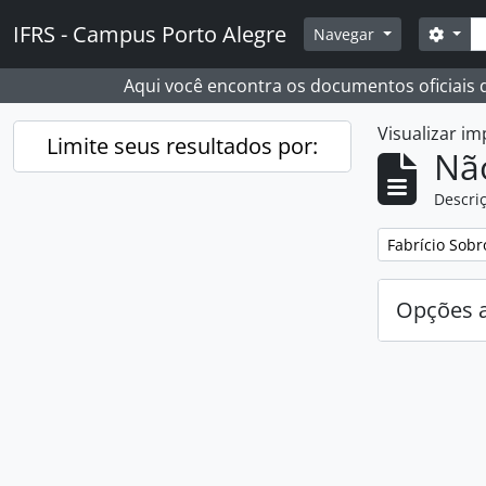
Skip to main content
Busc
IFRS - Campus Porto Alegre
Opçõ
Navegar
Aqui você encontra os documentos oficiais
Visualizar i
Limite seus resultados por:
Nã
Descriç
Remover filtro
Fabrício Sobr
Opções 