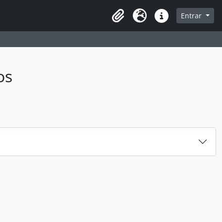
sque na página de navegação
Entrar
Idioma
Atalhos
os