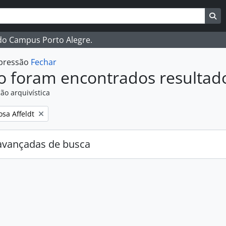
ar
es de busca
Bu
 do Campus Porto Alegre.
mpressão
Fechar
o foram encontrados resultad
ão arquivística
:
osa Affeldt
avançadas de busca