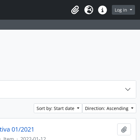
rch in browse page
Log in
Clipboard
Language
Quick links
Sort by: Start date
Direction: Ascending
tiva 01/2021
Add t
·
Item
·
2022-01-12