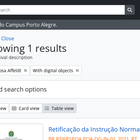
ch
 options
Sea
 do Campus Porto Alegre.
w
Close
wing 1 results
ival description
Remove filter:
osa Affeldt
With digital objects
 search options
iew
Card view
Table view
Retificação da Instrução Norma
BR RSIFRSPOA POA-DG-IN-01_2021_RT