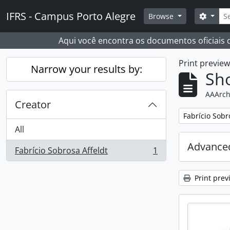
Skip to main content
Sear
IFRS - Campus Porto Alegre
Search
Browse
Aqui você encontra os documentos oficiais
Print previe
Narrow your results by:
Sho
AAArch
Creator
Remove filter:
Fabrício Sobr
All
Advanced
Fabrício Sobrosa Affeldt
1
, 1 results
Print prev