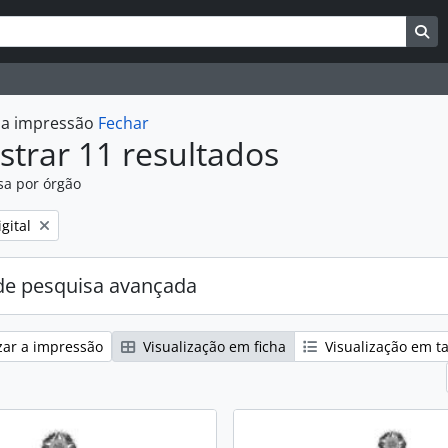
uisar
es de busca
Bu
r a impressão
Fechar
trar 11 resultados
sa por órgão
:
gital
e pesquisa avançada
zar a impressão
Visualização em ficha
Visualização em t