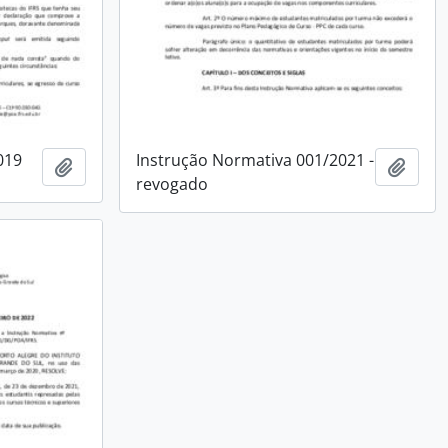
019
Instrução Normativa 001/2021 -
Adicionar à área de transferência
Adici
revogado