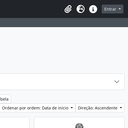
sque na página de navegação
Entrar
Idioma
Ligações rápidas
abela
Ordenar por ordem: Data de início
Direção: Ascendente