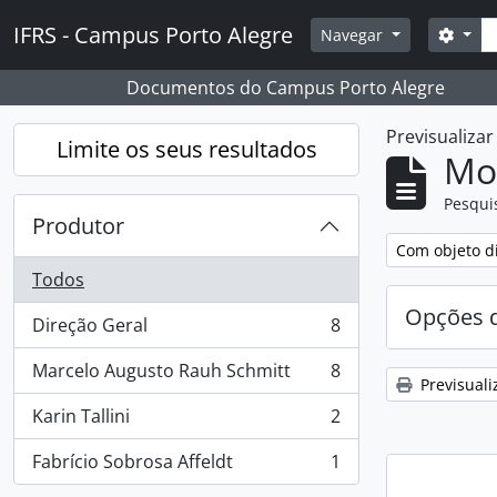
Skip to main content
Pesq
IFRS - Campus Porto Alegre
Opçõ
Navegar
Documentos do Campus Porto Alegre
Previsualiza
Limite os seus resultados
Mos
Pesqui
Produtor
Remover filtro
Com objeto di
Todos
Opções d
Direção Geral
8
, 8 resultados
Marcelo Augusto Rauh Schmitt
8
, 8 resultados
Previsuali
Karin Tallini
2
, 2 resultados
Fabrício Sobrosa Affeldt
1
, 1 resultados