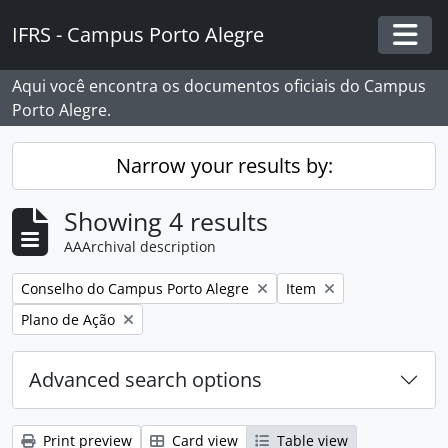
Skip to main content
IFRS - Campus Porto Alegre
Togg
Aqui você encontra os documentos oficiais do Campus
Porto Alegre.
Narrow your results by:
Showing 4 results
AAArchival description
Remove filter:
Remove filter:
Conselho do Campus Porto Alegre
Item
Remove filter:
Plano de Ação
Advanced search options
Print preview
Card view
Table view