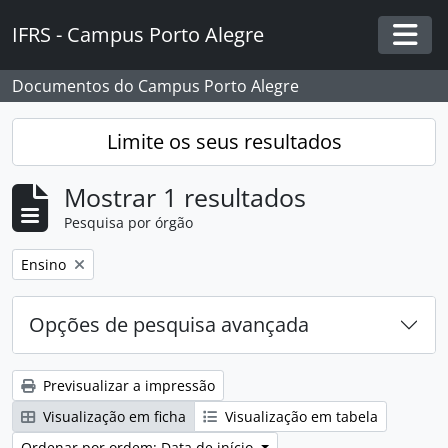
Skip to main content
IFRS - Campus Porto Alegre
Togg
Documentos do Campus Porto Alegre
Limite os seus resultados
Mostrar 1 resultados
Pesquisa por órgão
Remover filtro:
Ensino
Opções de pesquisa avançada
Previsualizar a impressão
Visualização em ficha
Visualização em tabela
Ordenar por ordem: Data de início