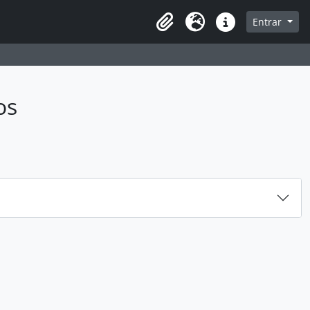
sque na página de navegação
Entrar
Idioma
Atalhos
os