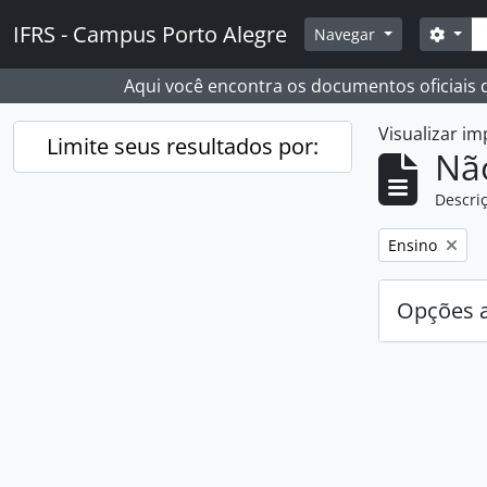
Skip to main content
Busc
IFRS - Campus Porto Alegre
Opçõ
Navegar
Aqui você encontra os documentos oficiais
Visualizar i
Limite seus resultados por:
Nã
Descriç
Remover filtro
Ensino
Opções 