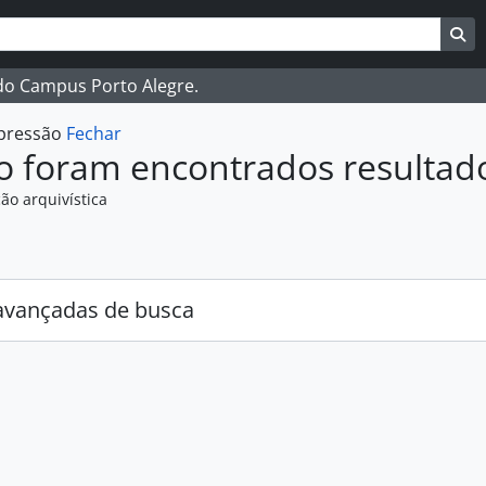
ar
es de busca
Bu
 do Campus Porto Alegre.
mpressão
Fechar
o foram encontrados resultad
ão arquivística
:
avançadas de busca