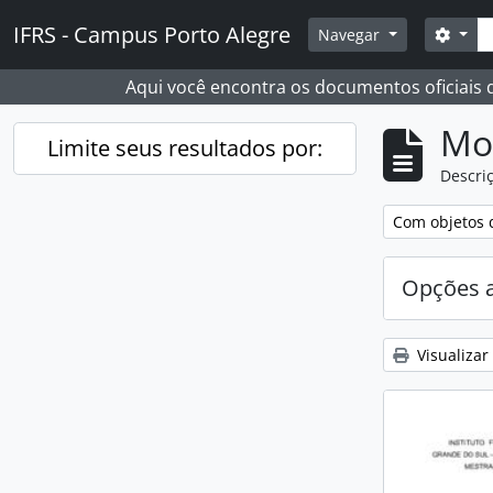
Skip to main content
Busc
IFRS - Campus Porto Alegre
Opçõ
Navegar
Aqui você encontra os documentos oficiais
Mo
Limite seus resultados por:
Descriç
Remover filtro
Com objetos d
Opções 
Visualizar