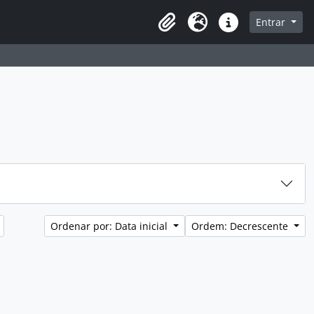
sque na página de navegação
Entrar
Idioma
Atalhos
Ordenar por: Data inicial
Ordem: Decrescente