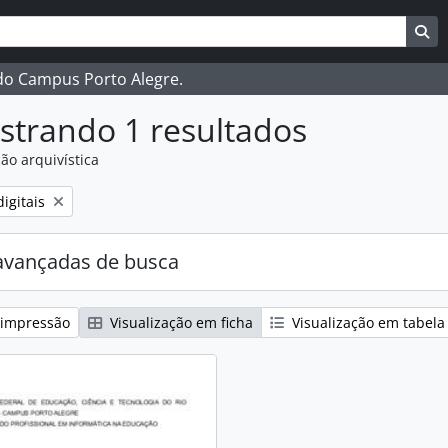
ar
es de busca
Bu
 do Campus Porto Alegre.
strando 1 resultados
ão arquivística
:
igitais
avançadas de busca
 impressão
Visualização em ficha
Visualização em tabela