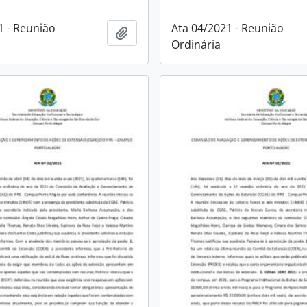
1 - Reunião
Ata 04/2021 - Reunião
Adicionar à área de transferência
Ordinária