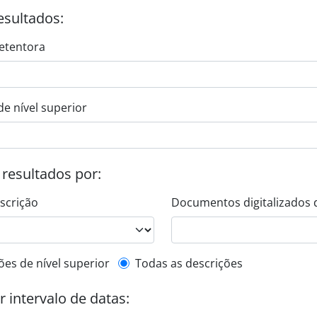
esultados:
etentora
de nível superior
s resultados por:
escrição
Documentos digitalizados 
de descrição de nível superior
ões de nível superior
Todas as descrições
or intervalo de datas: