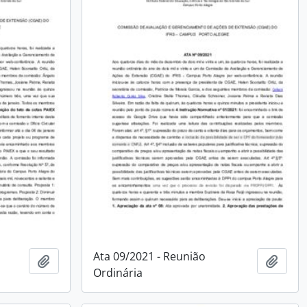
Ata 09/2021 - Reunião
Adicionar à área de transferência
Adici
Ordinária