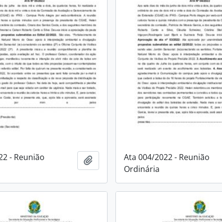
22 - Reunião
Ata 004/2022 - Reunião
Adicionar à área de transferência
Ordinária