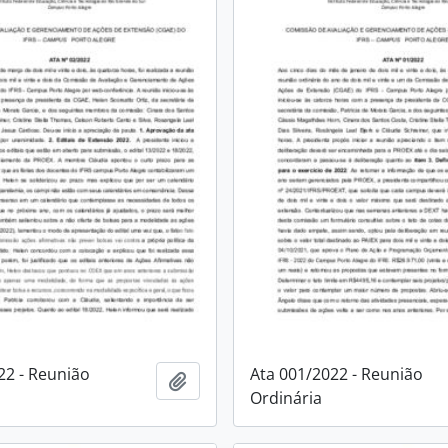
22 - Reunião
Ata 001/2022 - Reunião
Adicionar à área de transferência
Ordinária