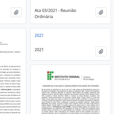
Ata 03/2021 - Reunião
Adicionar à área de transferência
Adici
Ordinária
2021
2021
Adici