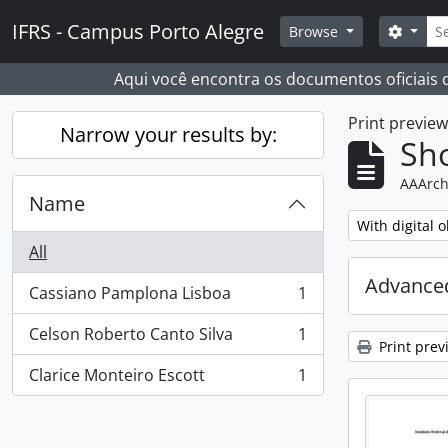
Skip to main content
Sear
IFRS - Campus Porto Alegre
Search
Browse
Aqui você encontra os documentos oficiais
Print previe
Narrow your results by:
Sho
AAArch
Name
Remove filter:
With digital o
All
Advanced
Cassiano Pamplona Lisboa
1
, 1 results
Celson Roberto Canto Silva
1
, 1 results
Print prev
Clarice Monteiro Escott
1
, 1 results