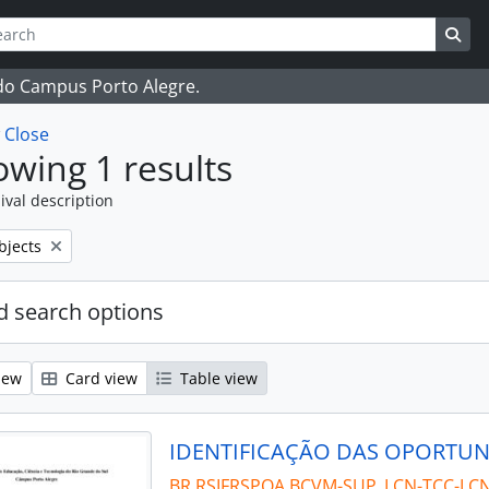
ch
 options
Sea
 do Campus Porto Alegre.
w
Close
wing 1 results
ival description
bjects
 search options
iew
Card view
Table view
BR RSIFRSPOA BCVM-SUP_LCN-TCC-LC