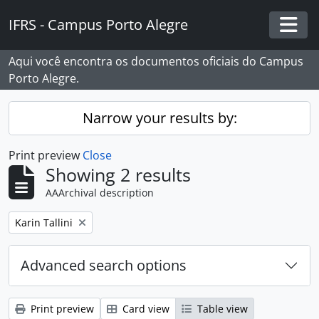
Skip to main content
IFRS - Campus Porto Alegre
Togg
Aqui você encontra os documentos oficiais do Campus
Porto Alegre.
Narrow your results by:
Print preview
Close
Showing 2 results
AAArchival description
Remove filter:
Karin Tallini
Advanced search options
Print preview
Card view
Table view