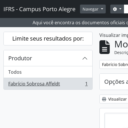
Skip to main content
Busc
IFRS - Campus Porto Alegre
Opçõ
Navegar
Aqui você encontra os documentos oficiais
Visualizar i
Limite seus resultados por:
Mo
Descriç
Produtor
Remover filtro
Fabrício Sobr
Todos
Opções 
Fabrício Sobrosa Affeldt
1
, 1 resultados
Visualizar