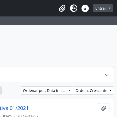
sque na página de navegação
Entrar
Idioma
Atalhos
Ordenar por: Data inicial
Ordem: Crescente
tiva 01/2021
Adici
·
Item
·
2022-01-12