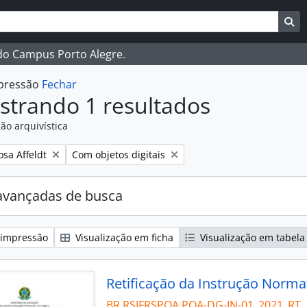
ar
es de busca
Bu
 do Campus Porto Alegre.
mpressão
Fechar
strando 1 resultados
ão arquivística
:
Remover filtro:
osa Affeldt
Com objetos digitais
avançadas de busca
 impressão
Visualização em ficha
Visualização em tabela
Retificação da Instrução Norma
BR RSIFRSPOA POA-DG-IN-01_2021_RT