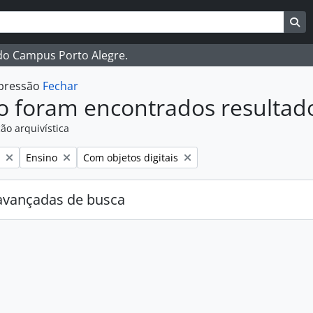
ar
es de busca
Bu
 do Campus Porto Alegre.
mpressão
Fechar
o foram encontrados resultad
ão arquivística
:
Remover filtro:
Remover filtro:
Ensino
Com objetos digitais
avançadas de busca