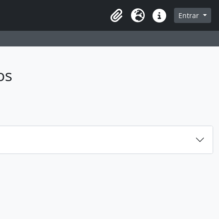
sque na página de navegação
Entrar
Idioma
Atalhos
os