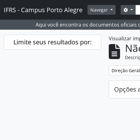
Skip to main content
Busc
IFRS - Campus Porto Alegre
Opçõ
Navegar
Aqui você encontra os documentos oficiais
Visualizar i
Limite seus resultados por:
Nã
Descriç
Remover filtro
Direção Geral
Opções 