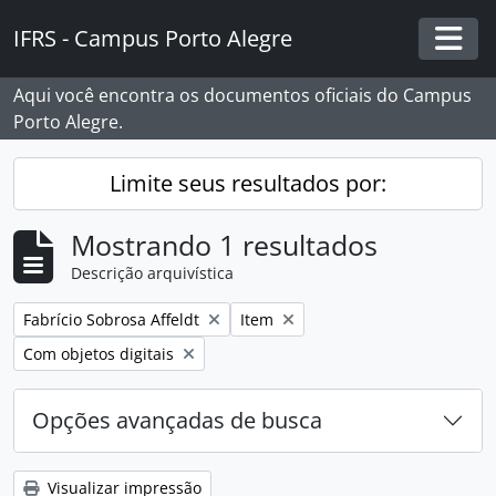
Skip to main content
IFRS - Campus Porto Alegre
Togg
Aqui você encontra os documentos oficiais do Campus
Porto Alegre.
Limite seus resultados por:
Mostrando 1 resultados
Descrição arquivística
Remover filtro:
Remover filtro:
Fabrício Sobrosa Affeldt
Item
Remover filtro:
Com objetos digitais
Opções avançadas de busca
Visualizar impressão