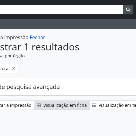
uisar
es de busca
Bu
r a impressão
Fechar
trar 1 resultados
sa por órgão
:
toral
e pesquisa avançada
zar a impressão
Visualização em ficha
Visualização em t