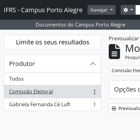
Skip to main content
Pesq
IFRS - Campus Porto Alegre
Opçõ
Navegar
Documentos do Campus Porto Alegre
Previsualiza
Limite os seus resultados
Mos
Pesqui
Produtor
Remover filtro
Comissão Elei
Todos
Opções d
Comissão Eleitoral
1
, 1 resultados
Gabriela Fernanda Cé Luft
1
, 1 resultados
Previsuali