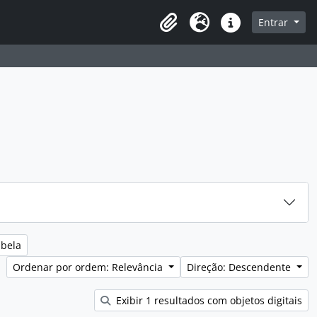
sque na página de navegação
Entrar
Idioma
Ligações rápidas
abela
Ordenar por ordem: Relevância
Direção: Descendente
Exibir 1 resultados com objetos digitais