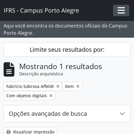
Skip to main content
IFRS - Campus Porto Alegre
Togg
Aqui você encontra os documentos oficiais do Campus
Porto Alegre.
Limite seus resultados por:
Mostrando 1 resultados
Descrição arquivística
Remover filtro:
Remover filtro:
Fabrício Sobrosa Affeldt
Item
Remover filtro:
Com objetos digitais
Opções avançadas de busca
Visualizar impressão