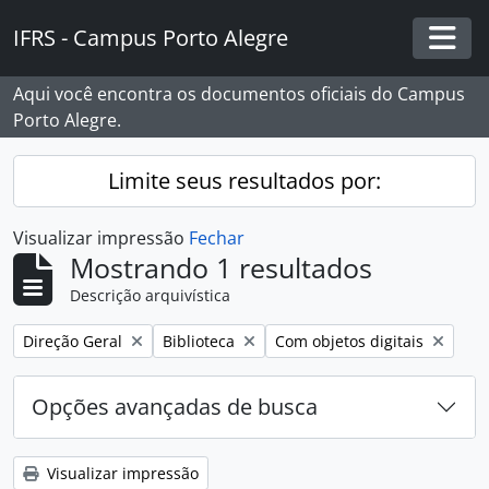
Skip to main content
IFRS - Campus Porto Alegre
Togg
Aqui você encontra os documentos oficiais do Campus
Porto Alegre.
Limite seus resultados por:
Visualizar impressão
Fechar
Mostrando 1 resultados
Descrição arquivística
Remover filtro:
Remover filtro:
Remover filtro:
Direção Geral
Biblioteca
Com objetos digitais
Opções avançadas de busca
Visualizar impressão