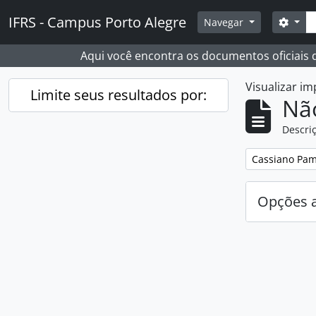
Skip to main content
Busc
IFRS - Campus Porto Alegre
Opçõ
Navegar
Aqui você encontra os documentos oficiais
Visualizar i
Limite seus resultados por:
Nã
Descriç
Remover filtro
Cassiano Pam
Opções 