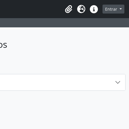
sque na página de navegação
Entrar
Idioma
Atalhos
os