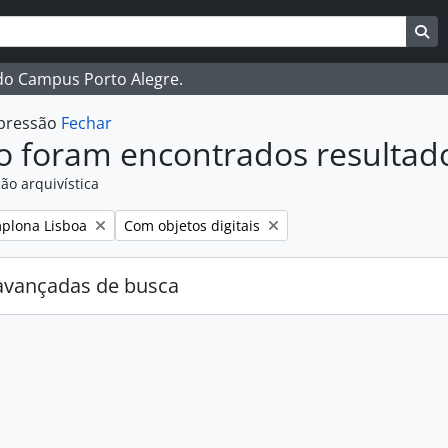
ar
es de busca
Bu
 do Campus Porto Alegre.
mpressão
Fechar
o foram encontrados resultad
ão arquivística
:
Remover filtro:
plona Lisboa
Com objetos digitais
avançadas de busca