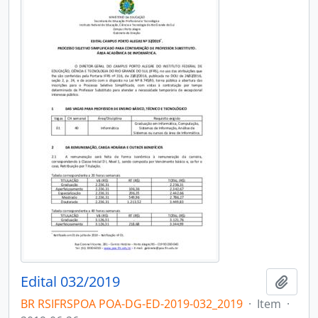
Edital 032/2019
Adici
BR RSIFRSPOA POA-DG-ED-2019-032_2019
·
Item
·