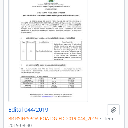
Edital 044/2019
Adici
BR RSIFRSPOA POA-DG-ED-2019-044_2019
·
Item
·
2019-08-30