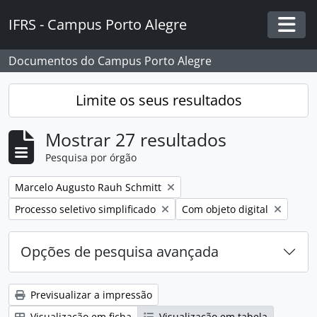
Skip to main content
IFRS - Campus Porto Alegre
Togg
Documentos do Campus Porto Alegre
Limite os seus resultados
Mostrar 27 resultados
Pesquisa por órgão
Remover filtro:
Marcelo Augusto Rauh Schmitt
Remover filtro:
Remover filtro:
Processo seletivo simplificado
Com objeto digital
Opções de pesquisa avançada
Previsualizar a impressão
Visualização em ficha
Visualização em tabela