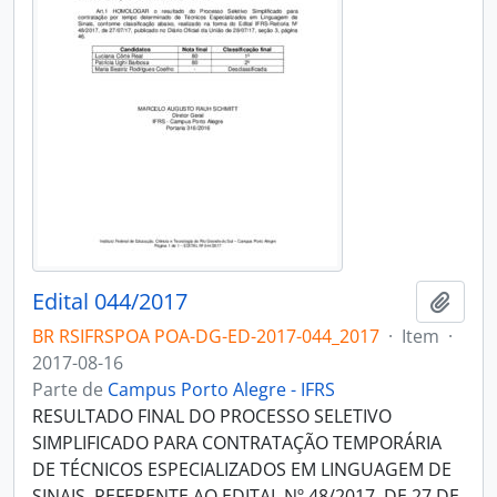
Edital 044/2017
Adici
BR RSIFRSPOA POA-DG-ED-2017-044_2017
·
Item
·
2017-08-16
Parte de
Campus Porto Alegre - IFRS
RESULTADO FINAL DO PROCESSO SELETIVO
SIMPLIFICADO PARA CONTRATAÇÃO TEMPORÁRIA
DE TÉCNICOS ESPECIALIZADOS EM LINGUAGEM DE
SINAIS, REFERENTE AO EDITAL Nº 48/2017, DE 27 DE