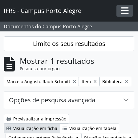
Skip to main content
IFRS - Campus Porto Alegre
Togg
Documentos do Campus Porto Alegre
Limite os seus resultados
Mostrar 1 resultados
Pesquisa por órgão
Remover filtro:
Remover filtro:
Remover filtro:
Marcelo Augusto Rauh Schmitt
Item
Biblioteca
Opções de pesquisa avançada
Previsualizar a impressão
Visualização em ficha
Visualização em tabela
Ordenar por ordem: Relevância
Direção: Ascendente