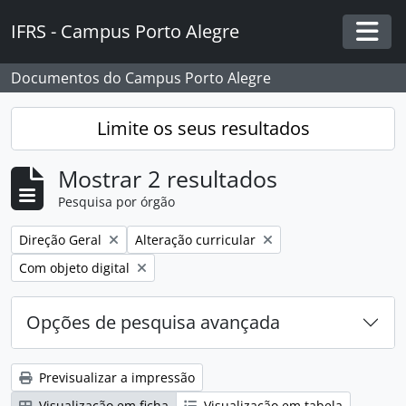
Skip to main content
IFRS - Campus Porto Alegre
Togg
Documentos do Campus Porto Alegre
Limite os seus resultados
Mostrar 2 resultados
Pesquisa por órgão
Remover filtro:
Remover filtro:
Direção Geral
Alteração curricular
Remover filtro:
Com objeto digital
Opções de pesquisa avançada
Previsualizar a impressão
Visualização em ficha
Visualização em tabela