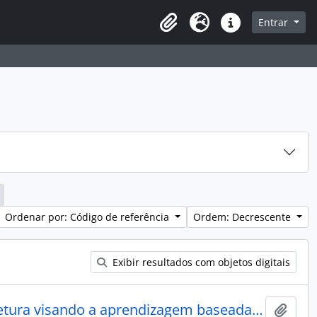
sque na página de navegação
Entrar
Idioma
Atalhos
Ordenar por: Código de referência
Ordem: Decrescente
Exibir resultados com objetos digitais
TryCatch: um modelo de arquitetura visando a aprendizagem baseada em problemas
Adici