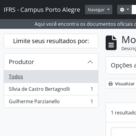
Skip to main content
Busc
IFRS - Campus Porto Alegre
Opçõ
Navegar
Aqui você encontra os documentos oficiais
Mo
Limite seus resultados por:
Descriç
Produtor
Opções 
Todos
Visualizar
Sílvia de Castro Bertagnolli
1
, 1 resultados
Guilherme Parzianello
1
, 1 resultados
1 resultad