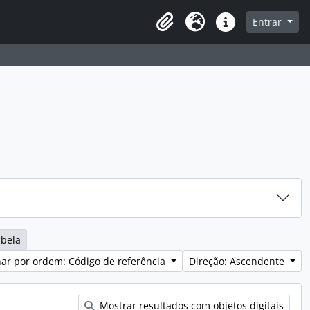
sque na página de navegação
Entrar
Idioma
Ligações rápidas
abela
ar por ordem: Código de referência
Direção: Ascendente
Mostrar resultados com objetos digitais