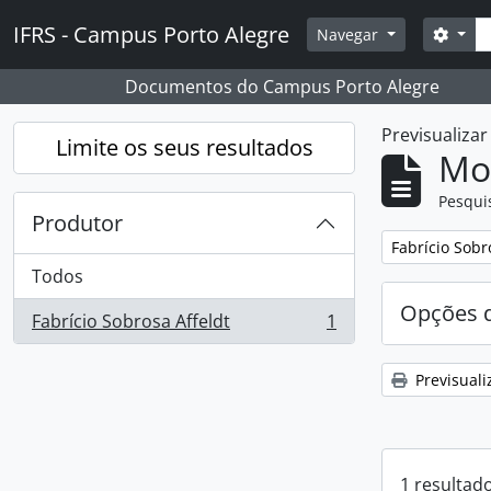
Skip to main content
Pesq
IFRS - Campus Porto Alegre
Opçõ
Navegar
Documentos do Campus Porto Alegre
Previsualiza
Limite os seus resultados
Mos
Pesqui
Produtor
Remover filtro
Fabrício Sobr
Todos
Opções d
Fabrício Sobrosa Affeldt
1
, 1 resultados
Previsuali
1 resultad