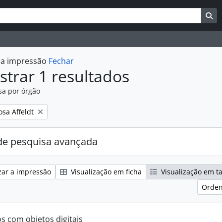
uisar
es de busca
Bu
r a impressão
Fechar
trar 1 resultados
sa por órgão
:
osa Affeldt
e pesquisa avançada
zar a impressão
Visualização em ficha
Visualização em t
Orden
os com objetos digitais