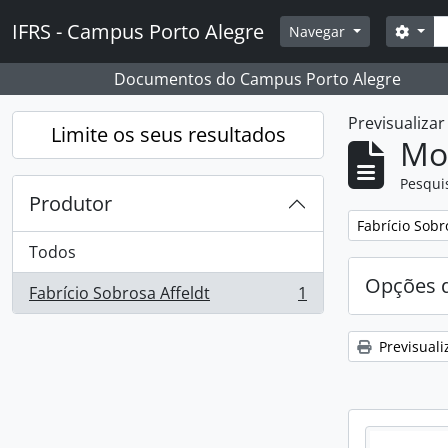
Skip to main content
Pesq
IFRS - Campus Porto Alegre
Opçõ
Navegar
Documentos do Campus Porto Alegre
Previsualiza
Limite os seus resultados
Mos
Pesqui
Produtor
Remover filtro
Fabrício Sobr
Todos
Opções d
Fabrício Sobrosa Affeldt
1
, 1 resultados
Previsuali