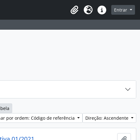
sque na página de navegação
Entrar
Idioma
Ligações rápidas
abela
ar por ordem: Código de referência
Direção: Ascendente
tiva 01/2021
Adici