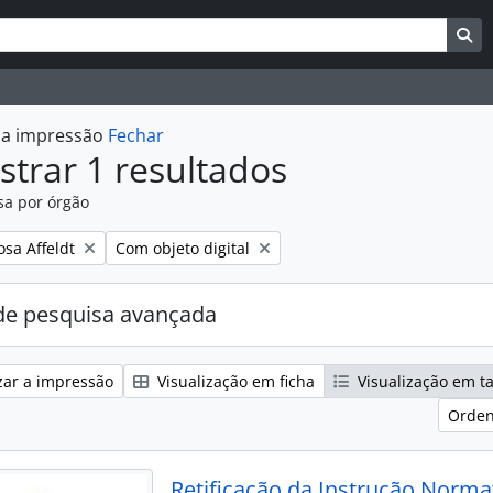
uisar
es de busca
Bu
r a impressão
Fechar
trar 1 resultados
sa por órgão
:
Remover filtro:
osa Affeldt
Com objeto digital
e pesquisa avançada
zar a impressão
Visualização em ficha
Visualização em t
Orden
Retificação da Instrução Norma