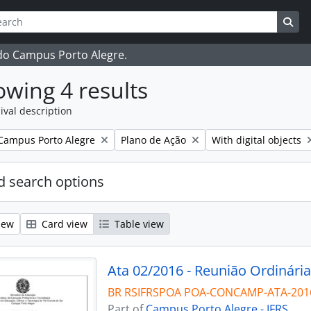
ch
 options
Sea
 do Campus Porto Alegre.
wing 4 results
ival description
Remove filter:
Remove filter:
Campus Porto Alegre
Plano de Ação
With digital objects
 search options
iew
Card view
Table view
Ata 02/2016 - Reunião Ordinária
BR RSIFRSPOA POA-CONCAMP-ATA-201
Part of
Campus Porto Alegre - IFRS