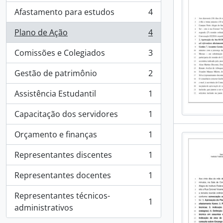
Afastamento para estudos
4
, 4 results
Plano de Ação
4
, 4 results
Comissões e Colegiados
3
, 3 results
Gestão de patrimônio
2
, 2 results
Assistência Estudantil
1
, 1 results
Capacitação dos servidores
1
, 1 results
Orçamento e finanças
1
, 1 results
Representantes discentes
1
, 1 results
Representantes docentes
1
, 1 results
Representantes técnicos-
1
, 1 results
administrativos