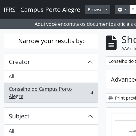
Skip to main content
Sear
IFRS - Campus Porto Alegre
Search
Browse
Aqui você encontra os documentos oficiais
Sho
Narrow your results by:
AAArch
Creator
Remove filter:
Conselho do 
All
Advanced
Conselho do Campus Porto
4
, 4 results
Alegre
Print prev
Subject
All