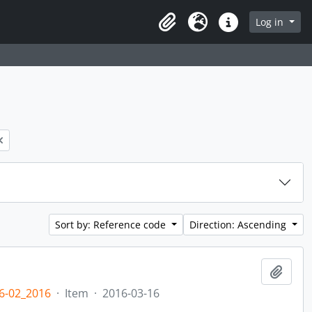
rch in browse page
Log in
Clipboard
Language
Quick links
Sort by: Reference code
Direction: Ascending
Add t
6-02_2016
·
Item
·
2016-03-16