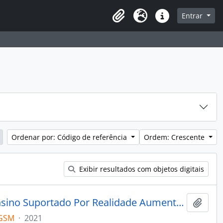
sque na página de navegação
Entrar
Idioma
Atalhos
Ordenar por: Código de referência
Ordem: Crescente
Exibir resultados com objetos digitais
RALibras: Um Aplicativo para Ensino Suportado Por Realidade Aumentada em Situações Offline
Adici
_GSM
·
2021