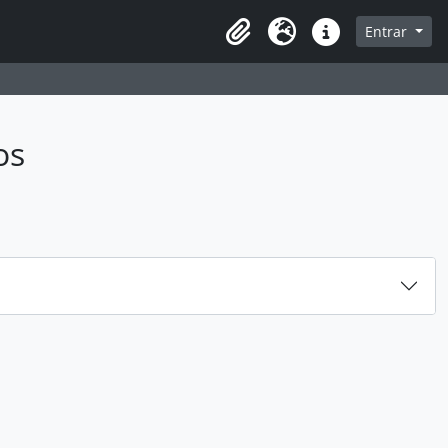
sque na página de navegação
Entrar
Idioma
Atalhos
os