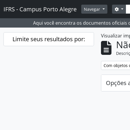
Skip to main content
Busc
IFRS - Campus Porto Alegre
Opçõ
Navegar
Aqui você encontra os documentos oficiais
Visualizar i
Limite seus resultados por:
Nã
Descriç
Remover filtro
Com objetos d
Opções 