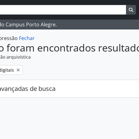
ar
es de busca
Bu
 do Campus Porto Alegre.
mpressão
Fechar
o foram encontrados resultad
ão arquivística
:
igitais
avançadas de busca