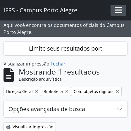
Skip to main content
IFRS - Campus Porto Alegre
Togg
Aqui você encontra os documentos oficiais do Campus
Porto Alegre.
Limite seus resultados por:
Visualizar impressão
Fechar
Mostrando 1 resultados
Descrição arquivística
Remover filtro:
Remover filtro:
Remover filtro:
Direção Geral
Biblioteca
Com objetos digitais
Opções avançadas de busca
Visualizar impressão