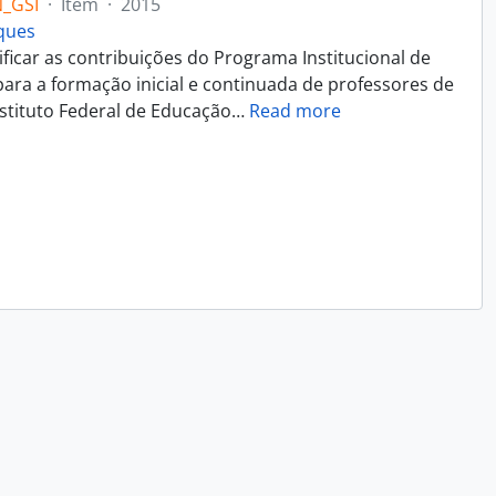
_GSI
·
Item
·
2015
rques
ificar as contribuições do Programa Institucional de
 para a formação inicial e continuada de professores de
nstituto Federal de Educação
…
Read more