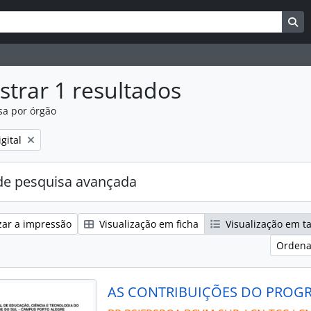
uisar
es de busca
Bu
trar 1 resultados
sa por órgão
:
gital
e pesquisa avançada
zar a impressão
Visualização em ficha
Visualização em t
Ordena