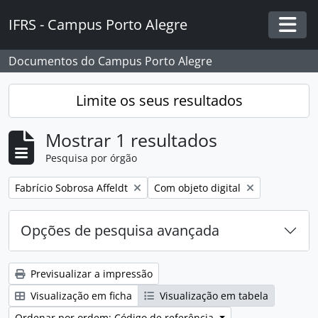
Skip to main content
IFRS - Campus Porto Alegre
Togg
Documentos do Campus Porto Alegre
Limite os seus resultados
Mostrar 1 resultados
Pesquisa por órgão
Remover filtro:
Remover filtro:
Fabrício Sobrosa Affeldt
Com objeto digital
Opções de pesquisa avançada
Previsualizar a impressão
Visualização em ficha
Visualização em tabela
Ordenar por ordem: Código de referência