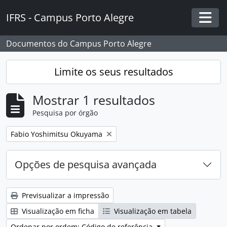
Skip to main content
IFRS - Campus Porto Alegre
Togg
Documentos do Campus Porto Alegre
Limite os seus resultados
Mostrar 1 resultados
Pesquisa por órgão
Remover filtro:
Fabio Yoshimitsu Okuyama
Opções de pesquisa avançada
Previsualizar a impressão
Visualização em ficha
Visualização em tabela
Ordenar por ordem: Código de referência