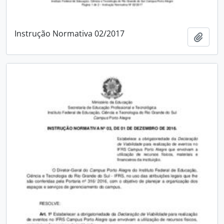
Instrução Normativa 02/2017
Add t