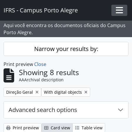
Skip to main content
IFRS - Campus Porto Alegre
Togg
Aqui você encontra os documentos oficiais do Campus
Porto Alegre.
Narrow your results by:
Print preview
Close
Showing 8 results
AAArchival description
Remove filter:
Remove filter:
Direção Geral
With digital objects
Advanced search options
Print preview
Card view
Table view