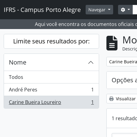
Skip to main content
Busc
IFRS - Campus Porto Alegre
Opçõ
Navegar
Aqui você encontra os documentos oficiais
Mo
Limite seus resultados por:
Descriç
Nome
Remover filtro
Carine Bueira
Todos
Opções 
André Peres
1
, 1 resultados
Visualizar
Carine Bueira Loureiro
1
, 1 resultados
1 resultad