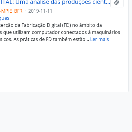
(RE)PENSAR A FABRICAÇÃO DIGITAL: Uma análise das produções científicas sobre Fabricação Digital
Adici
-MPIE_BFR
·
2019-11-11
rques
serção da Fabricação Digital (FD) no âmbito da
os que utilizam computador conectados à maquinários
físicos. As práticas de FD também estão
…
Ler mais