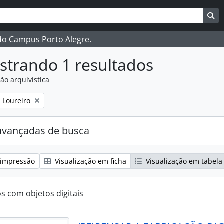
ar
es de busca
Bu
 do Campus Porto Alegre.
strando 1 resultados
ão arquivística
:
 Loureiro
avançadas de busca
 impressão
Visualização em ficha
Visualização em tabela
os com objetos digitais