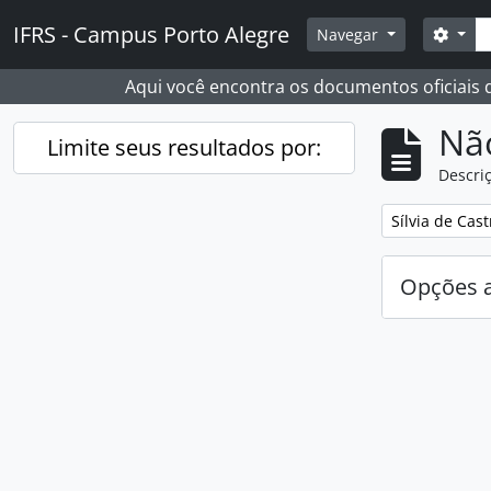
Skip to main content
Busc
IFRS - Campus Porto Alegre
Opçõ
Navegar
Aqui você encontra os documentos oficiais
Nã
Limite seus resultados por:
Descriç
Remover filtro
Sílvia de Cast
Opções 