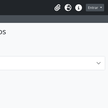
sque na página de navegação
Entrar
Idioma
Atalhos
os