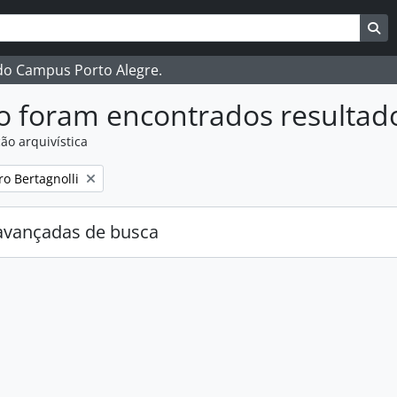
ar
es de busca
Bu
 do Campus Porto Alegre.
o foram encontrados resultad
ão arquivística
:
ro Bertagnolli
avançadas de busca