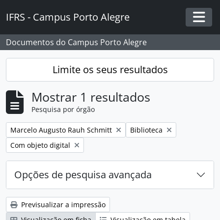
Skip to main content
IFRS - Campus Porto Alegre
Togg
Documentos do Campus Porto Alegre
Limite os seus resultados
Mostrar 1 resultados
Pesquisa por órgão
Remover filtro:
Remover filtro:
Marcelo Augusto Rauh Schmitt
Biblioteca
Remover filtro:
Com objeto digital
Opções de pesquisa avançada
Previsualizar a impressão
Visualização em ficha
Visualização em tabela