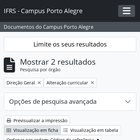
Skip to main content
IFRS - Campus Porto Alegre
Togg
Documentos do Campus Porto Alegre
Limite os seus resultados
Mostrar 2 resultados
Pesquisa por órgão
Remover filtro:
Remover filtro:
Direção Geral
Alteração curricular
Opções de pesquisa avançada
Previsualizar a impressão
Visualização em ficha
Visualização em tabela
Ordenar por ordem: Código de referência