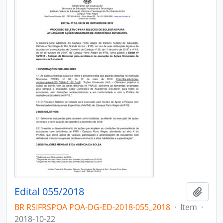
Edital 055/2018
Adici
BR RSIFRSPOA POA-DG-ED-2018-055_2018
·
Item
·
2018-10-22