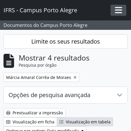
Skip to main content
IFRS - Campus Porto Alegre
Togg
Documentos do Campus Porto Alegre
Limite os seus resultados
Mostrar 4 resultados
Pesquisa por órgão
Remover filtro:
Márcia Amaral Corrêa de Moraes
Opções de pesquisa avançada
Previsualizar a impressão
Visualização em ficha
Visualização em tabela
Ordenar por ordem: Data modificada