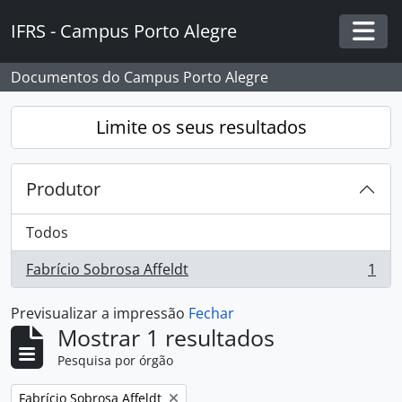
Skip to main content
IFRS - Campus Porto Alegre
Togg
Documentos do Campus Porto Alegre
Limite os seus resultados
Produtor
Todos
Fabrício Sobrosa Affeldt
1
, 1 resultados
Previsualizar a impressão
Fechar
Mostrar 1 resultados
Pesquisa por órgão
Remover filtro:
Fabrício Sobrosa Affeldt