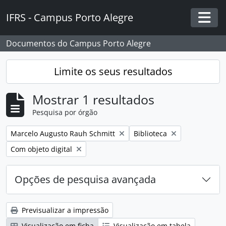
Skip to main content
IFRS - Campus Porto Alegre
Togg
Documentos do Campus Porto Alegre
Limite os seus resultados
Mostrar 1 resultados
Pesquisa por órgão
Remover filtro:
Remover filtro:
Marcelo Augusto Rauh Schmitt
Biblioteca
Remover filtro:
Com objeto digital
Opções de pesquisa avançada
Previsualizar a impressão
Visualização em ficha
Visualização em tabela