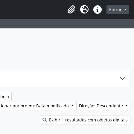
sque na página de navegação
Entrar
Idioma
Ligações rápidas
abela
denar por ordem: Data modificada
Direção: Descendente
Exibir 1 resultados com objetos digitais