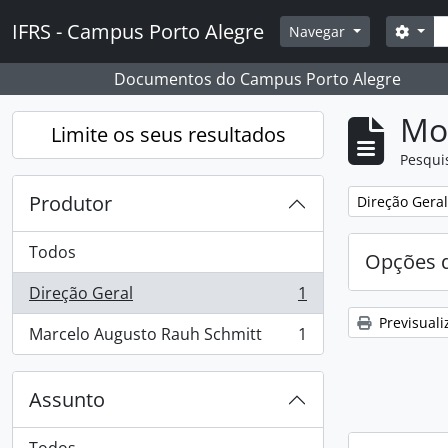
Skip to main content
Pesq
IFRS - Campus Porto Alegre
Opçõ
Navegar
Documentos do Campus Porto Alegre
Mos
Limite os seus resultados
Pesqui
Produtor
Remover filtro
Direção Geral
Todos
Opções d
Direção Geral
1
, 1 resultados
Previsuali
Marcelo Augusto Rauh Schmitt
1
, 1 resultados
Assunto