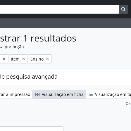
uisar
es de busca
Bu
trar 1 resultados
sa por órgão
:
Remover filtro:
Remover filtro:
Item
Ensino
e pesquisa avançada
zar a impressão
Visualização em ficha
Visualização em t
Or