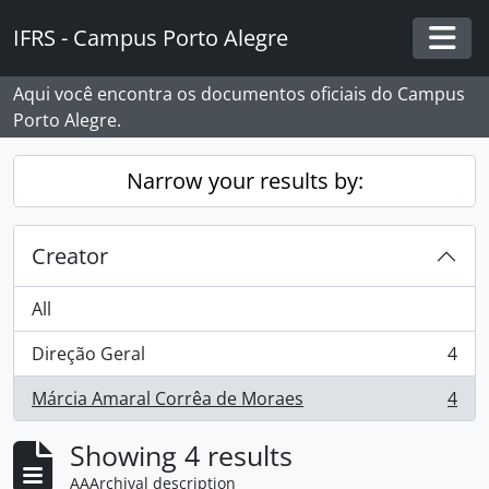
Skip to main content
IFRS - Campus Porto Alegre
Togg
Aqui você encontra os documentos oficiais do Campus
Porto Alegre.
Narrow your results by:
Creator
All
Direção Geral
4
, 4 results
Márcia Amaral Corrêa de Moraes
4
, 4 results
Showing 4 results
AAArchival description