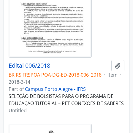
Edital 006/2018
Add t
BR RSIFRSPOA POA-DG-ED-2018-006_2018
·
Item
·
2018-3-14
Part of
Campus Porto Alegre - IFRS
SELEÇÃO DE BOLSISTAS PARA O PROGRAMA DE
EDUCAÇÃO TUTORIAL – PET CONEXÕES DE SABERES
Untitled