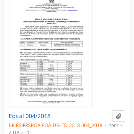
Edital 004/2018
Add t
BR RSIFRSPOA POA-DG-ED-2018-004_2018
·
Item
·
2018-2-20