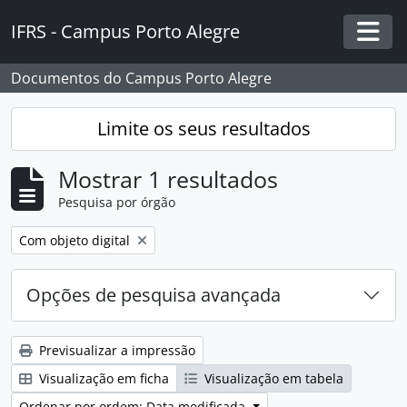
Skip to main content
IFRS - Campus Porto Alegre
Togg
Documentos do Campus Porto Alegre
Limite os seus resultados
Mostrar 1 resultados
Pesquisa por órgão
Remover filtro:
Com objeto digital
Opções de pesquisa avançada
Previsualizar a impressão
Visualização em ficha
Visualização em tabela
Ordenar por ordem: Data modificada