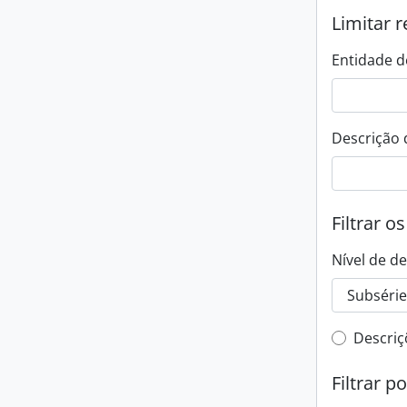
Limitar r
Entidade d
Descrição 
Filtrar o
Nível de d
Filtro 
Descriç
Filtrar p