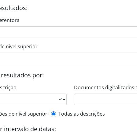
esultados:
etentora
de nível superior
s resultados por:
escrição
Documentos digitalizados 
de descrição de nível superior
ões de nível superior
Todas as descrições
or intervalo de datas: