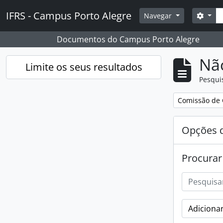
Skip to main content
Pesq
IFRS - Campus Porto Alegre
Opçõ
Navegar
Documentos do Campus Porto Alegre
Nã
Limite os seus resultados
Pesqui
Remover filtro
Comissão de 
Opções d
Procurar
Adicionar