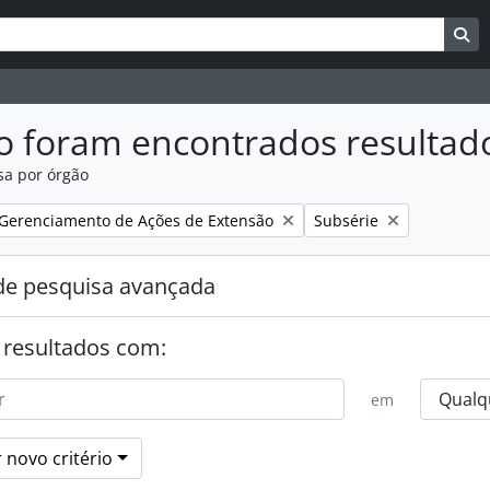
uisar
es de busca
Bu
o foram encontrados resultad
sa por órgão
:
Remover filtro:
Gerenciamento de Ações de Extensão
Subsérie
e pesquisa avançada
 resultados com:
em
 novo critério