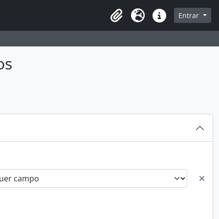
sque na página de navegação
Entrar
Idioma
Ligações rápidas
os