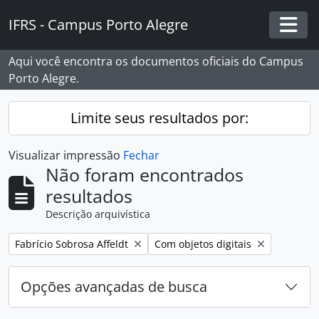
Skip to main content
IFRS - Campus Porto Alegre
Togg
Aqui você encontra os documentos oficiais do Campus
Porto Alegre.
Limite seus resultados por:
Visualizar impressão
Fechar
Não foram encontrados
resultados
Descrição arquivística
Remover filtro:
Remover filtro:
Fabrício Sobrosa Affeldt
Com objetos digitais
Opções avançadas de busca