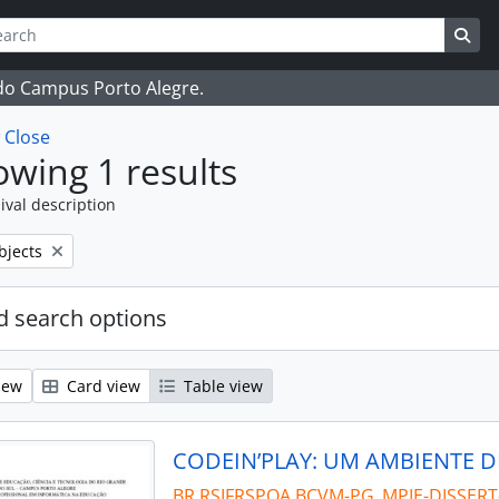
ch
 options
Sea
 do Campus Porto Alegre.
w
Close
wing 1 results
ival description
bjects
 search options
iew
Card view
Table view
BR RSIFRSPOA BCVM-PG_MPIE-DISSERT