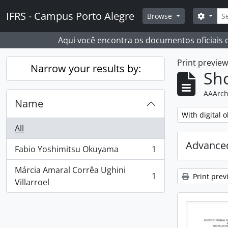
Skip to main content
Sear
IFRS - Campus Porto Alegre
Search
Browse
Aqui você encontra os documentos oficiais
Print previe
Narrow your results by:
Sho
AAArch
Name
Remove filter:
With digital o
All
Advanced
Fabio Yoshimitsu Okuyama
1
, 1 results
Márcia Amaral Corrêa Ughini
1
Print prev
, 1 results
Villarroel